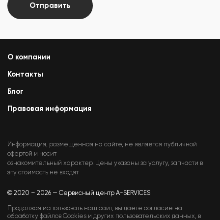
Отправить
О компании
Контакты
Блог
Правовая информация
Информация, размещенная на сайте, не является публичной
офертой и носит
ознакомительный характер. Цены указаны за услугу, запчасти в
эту стоимость не входят
© 2020 – 2026 — Сервисный центр A-SERVICES
Продолжая использовать наш сайт, вы даете согласие на
обработку файлов Cookies и других пользовательских данных, в