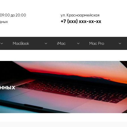
ул. Красноармейская
 09:00 до 20:00
+7 (xxx) xxx-xx-xx
дных
MacBook
iMac
Mac Pro
нных