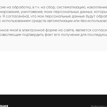
е на обработку, в т.ч. на сбор, систематизацию, накопление
окирование, уничтожение, моих персональных данных, котор
н. Я согласен(на), что мои персональные данные будут обр
 с использованием средств автоматизации или без использова
 данное мной в электронной форме на сайте, является согл
озволяющим подтвердить факт его получения для последующ
ация
Информаци