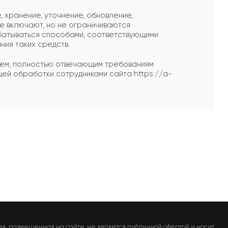
, хранение, уточнение, обновление,
ые включают, но не ограничиваются
абатываться способами, соответствующими
ния таких средств.
асием, полностью отвечающим требованиям
ей обработки сотрудниками сайта https://a-
я, размещенная на сайте, не является публичной офертой и носит