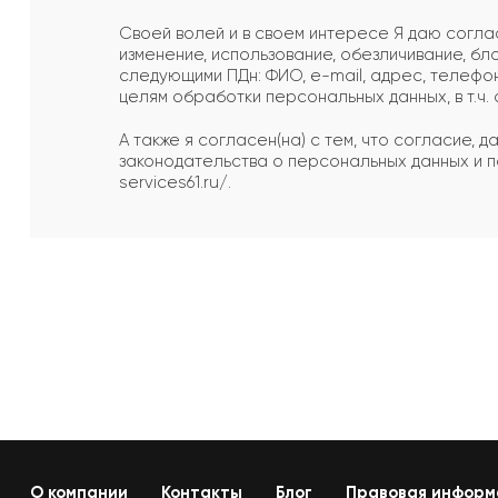
Своей волей и в своем интересе Я даю согласи
изменение, использование, обезличивание, бл
следующими ПДн: ФИО, e-mail, адрес, телефо
целям обработки персональных данных, в т.ч.
А также я согласен(на) с тем, что согласие,
законодательства о персональных данных и п
services61.ru/.
О компании
Контакты
Блог
Правовая информ