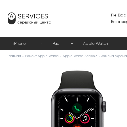
SERVICES
Пн-Вс: с
Без выхо
сервисный центр
iPhone
iPad
Apple Watch
Главная
Ремонт Apple Watch
Apple Watch Series 3
Замена экрана 