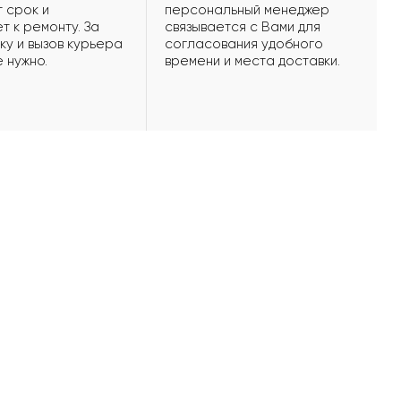
 срок и
персональный менеджер
т к ремонту. За
связывается с Вами для
ку и вызов курьера
согласования удобного
е нужно.
времени и места доставки.