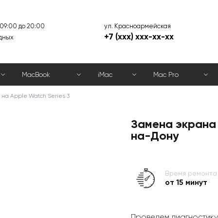
ул. Красноармейская
 09:00 до 20:00
+7 (xxx) xxx-xx-xx
дных
MacBook
iMac
Mac Pro
на Apple Watch Series 3
Замена экрана 
на-Дону
Время ремонта
от 15 минут
Проведем диагностику