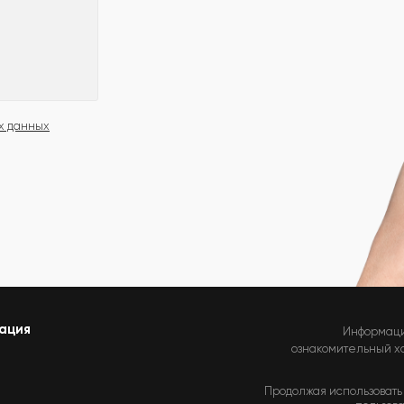
х данных
ация
Информаци
ознакомительный хар
Продолжая использовать 