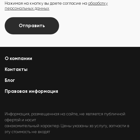
Нажимая на кнопку вы даете согласие на
обработку
персональных данных
Отправить
О компании
Контакты
Блог
Правовая информация
Информация, размещенная на сайте, не является публичной
офертой и носит
ознакомительный характер. Цены указаны за услугу, запчасти в
эту стоимость не входят