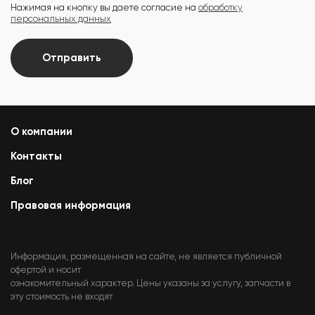
Нажимая на кнопку вы даете согласие на
обработку
персональных данных
Отправить
О компании
Контакты
Блог
Правовая информация
Информация, размещенная на сайте, не является публичной
офертой и носит
ознакомительный характер. Цены указаны за услугу, запчасти в
эту стоимость не входят