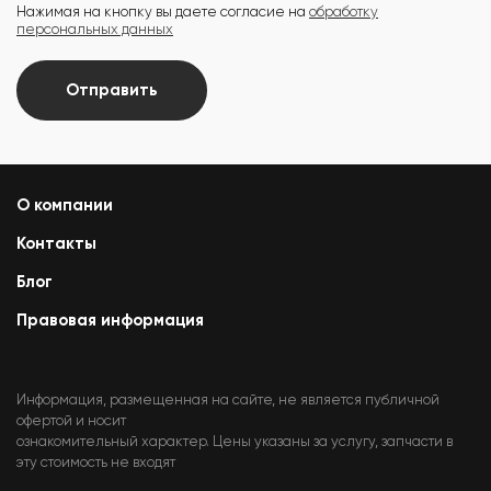
Нажимая на кнопку вы даете согласие на
обработку
персональных данных
Отправить
О компании
Контакты
Блог
Правовая информация
Информация, размещенная на сайте, не является публичной
офертой и носит
ознакомительный характер. Цены указаны за услугу, запчасти в
эту стоимость не входят