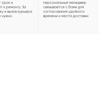
 срок и
персональный менеджер
т к ремонту. За
связывается с Вами для
ку и вызов курьера
согласования удобного
е нужно.
времени и места доставки.