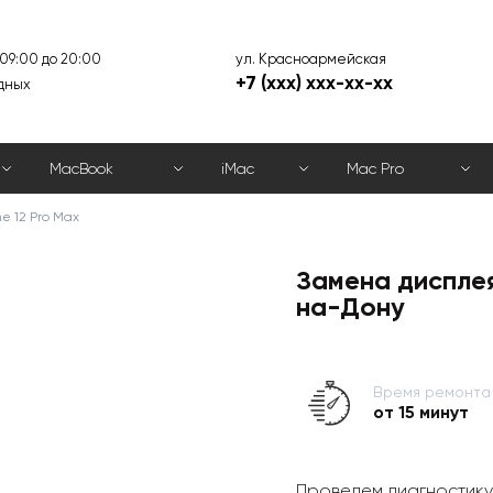
ул. Красноармейская
 09:00 до 20:00
+7 (xxx) xxx-xx-xx
дных
MacBook
iMac
Mac Pro
e 12 Pro Max
Замена дисплея
на-Дону
Время ремонта
от 15 минут
Проведем диагностику