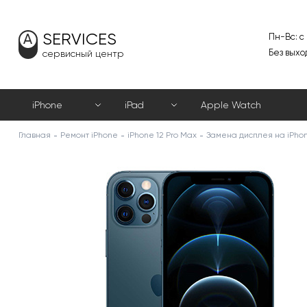
SERVICES
Пн-Вс: с
Без выхо
сервисный центр
iPhone
iPad
Apple Watch
Главная
Ремонт iPhone
iPhone 12 Pro Max
Замена дисплея на iPhon