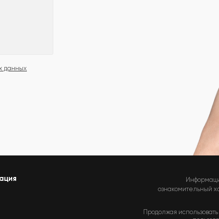
х данных
ация
Информаци
ознакомительный хар
Продолжая использовать 