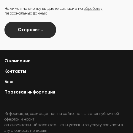
Нажимая на кнопку вы даете согласие на
обработку
персональных данных
Отправить
О компании
Контакты
Блог
Правовая информация
Информация, размещенная на сайте, не является публичной
офертой и носит
ознакомительный характер. Цены указаны за услугу, запчасти в
эту стоимость не входят