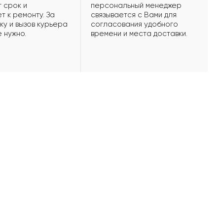
 срок и
персональный менеджер
т к ремонту. За
связывается с Вами для
ку и вызов курьера
согласования удобного
е нужно.
времени и места доставки.