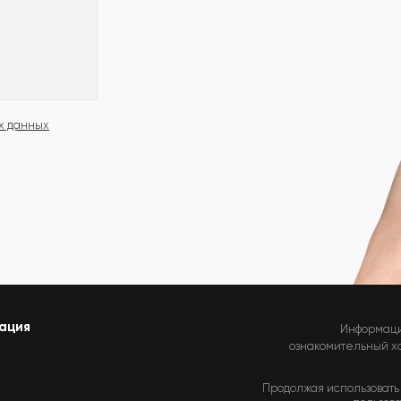
х данных
ация
Информаци
ознакомительный хар
Продолжая использовать 