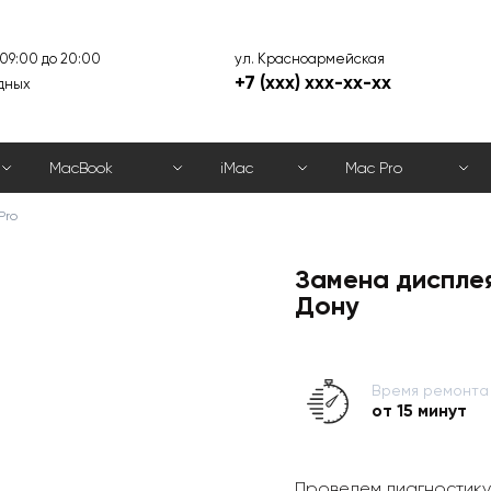
ул. Красноармейская
 09:00 до 20:00
+7 (xxx) xxx-xx-xx
дных
MacBook
iMac
Mac Pro
Pro
Замена дисплея
Дону
Время ремонта
от 15 минут
Проведем диагностику