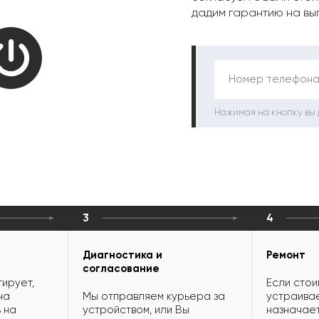
дадим гарантию на вы
Номер телефона
Нажимая на кнопку вы
3
4
Диагностика и
Ремонт
согласование
ирует,
Если стои
на
Мы отправляем курьера за
устраивае
 на
устройством, или Вы
назначает