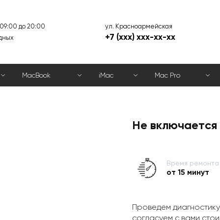
ул. Красноармейская
 09:00 до 20:00
+7 (xxx) xxx-xx-xx
дных
MacBook
iMac
Mac Pro
Не включается 
Время ремонта
от 15 минут
Проведем диагностику
согласуем с вами стои