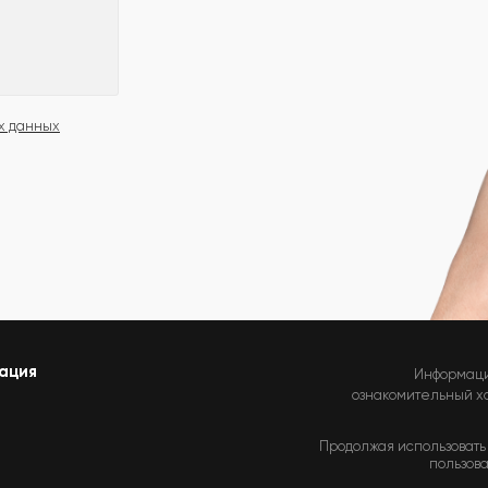
х данных
ация
Информаци
ознакомительный хар
Продолжая использовать 
пользова