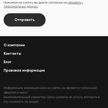
Нажимая на кнопку вы даете согласие на
обработку
персональных данных
Отправить
О компании
Контакты
Блог
Правовая информация
Информация, размещенная на сайте, не является публичной
офертой и носит
ознакомительный характер. Цены указаны за услугу, запчасти в
эту стоимость не входят