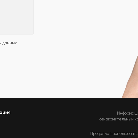
х данных
ация
Информаци
ознакомительный хар
Продолжая использовать 