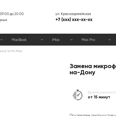
ул. Красноармейская
 09:00 до 20:00
+7 (xxx) xxx-xx-xx
дных
MacBook
iMac
Mac Pro
one 16 Pro Max
Замена микрофо
на-Дону
Время ремонта
от 15 минут
Проведем диагностику