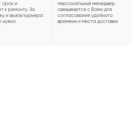
 срок и
персональный менеджер
т к ремонту. За
связывается с Вами для
ку и вызов курьера
согласования удобного
е нужно.
времени и места доставки.