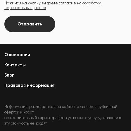
Нажимая на кнопку вы даете согласие на
обработку
персональных данных
Отправить
О компании
Контакты
Блог
Правовая информация
Информация, размещенная на сайте, не является публичной
офертой и носит
ознакомительный характер. Цены указаны за услугу, запчасти в
эту стоимость не входят