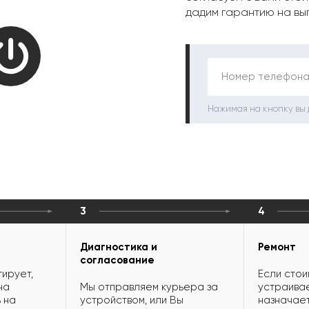
дадим гарантию на вы
Номер телефона
Нажимая на кнопку вы
3
4
Диагностика и
Ремонт
согласование
ирует,
Если стои
на
Мы отправляем курьера за
устраивае
 на
устройством, или Вы
назначает