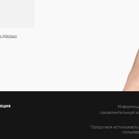
х данных
ация
Информаци
ознакомительный хар
Продолжая использовать 
пользова