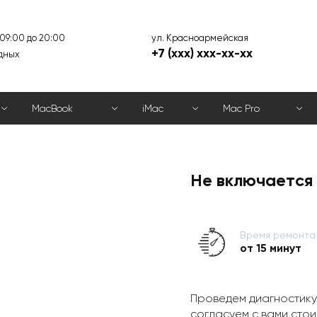
ул. Красноармейская
 09:00 до 20:00
+7 (xxx) xxx-xx-xx
дных
MacBook
iMac
Mac Pro
Не включается 
Время ремонта
от 15 минут
Проведем диагностику
согласуем с вами стои