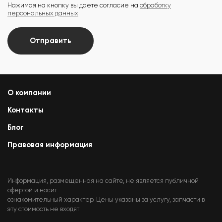
Нажимая на кнопку вы даете согласие на
обработку
персональных данных
Отправить
О компании
Контакты
Блог
Правовая информация
Информация, размещенная на сайте, не является публичной
офертой и носит
ознакомительный характер. Цены указаны за услугу, запчасти в
эту стоимость не входят