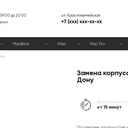
ул. Красноармейская
 09:00 до 20:00
+7 (xxx) xxx-xx-xx
дных
MacBook
iMac
Mac Pro
lus
Замена корпуса
Дону
Время ремонта
от 15 минут
Проведем диагностику