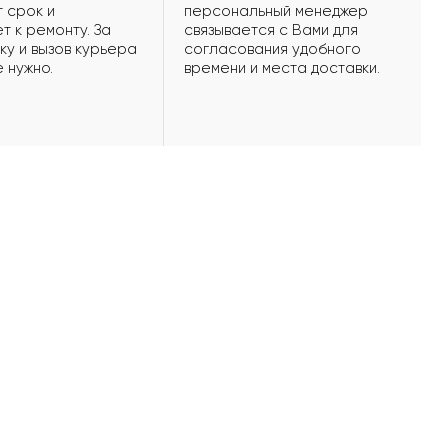
 срок и
персональный менеджер
т к ремонту. За
связывается с Вами для
ку и вызов курьера
согласования удобного
е нужно.
времени и места доставки.