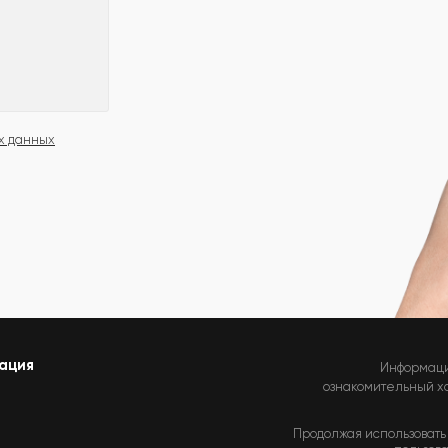
х данных
ация
Информаци
ознакомительный хар
Продолжая использовать 