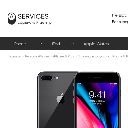
SERVICES
Пн-Вс: с
Без выхо
сервисный центр
iPhone
iPad
Apple Watch
Главная
Ремонт iPhone
iPhone 8 Plus
Замена корпуса на iPhone 8 P