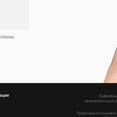
х данных
ация
Информаци
ознакомительный хар
Продолжая использовать 