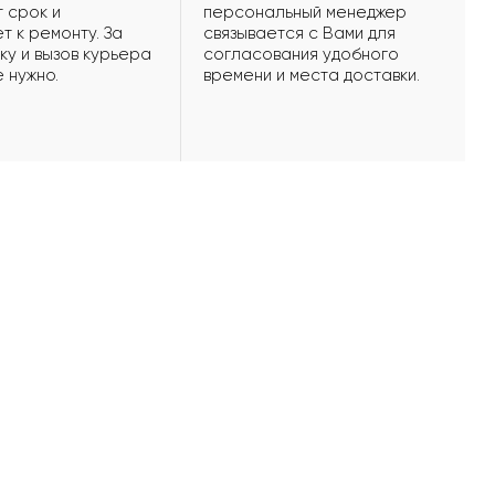
 срок и
персональный менеджер
т к ремонту. За
связывается с Вами для
ку и вызов курьера
согласования удобного
е нужно.
времени и места доставки.