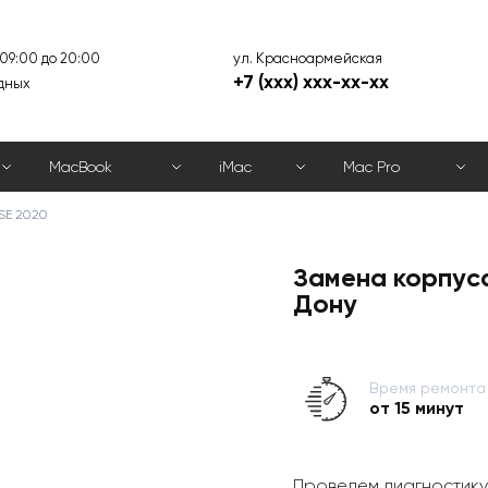
ул. Красноармейская
 09:00 до 20:00
+7 (xxx) xxx-xx-xx
дных
MacBook
iMac
Mac Pro
SE 2020
Замена корпуса
Дону
Время ремонта
от 15 минут
Проведем диагностику