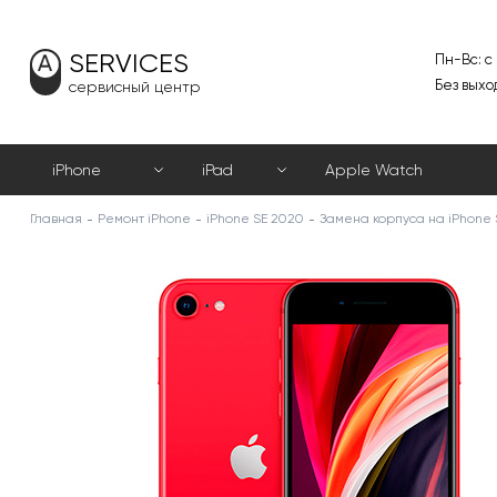
SERVICES
Пн-Вс: с
Без выхо
сервисный центр
iPhone
iPad
Apple Watch
Главная
Ремонт iPhone
iPhone SE 2020
Замена корпуса на iPhone 