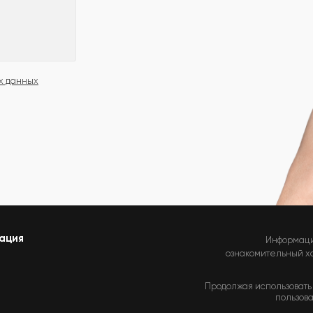
х данных
ация
Информаци
ознакомительный хар
Продолжая использовать 
пользова