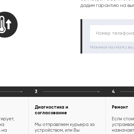
дадим гарантию на вы
Номер телефона
Нажимая на кнопку вы
3
4
Диагностика и
Ремонт
согласование
ирует,
Если стои
на
Мы отправляем курьера за
устраивае
 на
устройством, или Вы
назначает