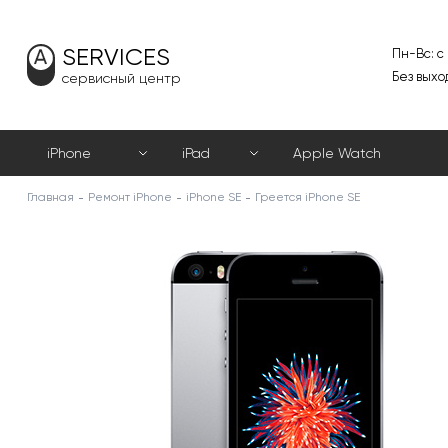
SERVICES
Пн-Вс: с
Без выхо
сервисный центр
iPhone
iPad
Apple Watch
Главная
Ремонт iPhone
iPhone SE
Греется iPhone SE