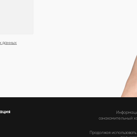
х данных
ация
Информаци
ознакомительный хар
Продолжая использовать 