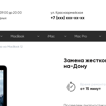
ул. Красноармейская
 09:00 до 20:00
+7 (xxx) xxx-xx-xx
дных
MacBook
iMac
Mac Pro
ка на MacBook 12
Замена жестког
на-Дону
Время ремонта
от 15 минут
Проведем диагностику