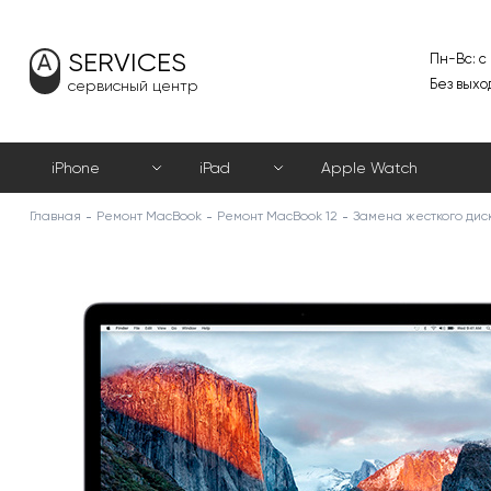
SERVICES
Пн-Вс: с
Без выхо
сервисный центр
iPhone
iPad
Apple Watch
Главная
Ремонт MacBook
Ремонт MacBook 12
Замена жесткого дис