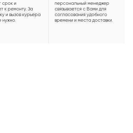
 срок и
персональный менеджер
т к ремонту. За
связывается с Вами для
ку и вызов курьера
согласования удобного
е нужно.
времени и места доставки.