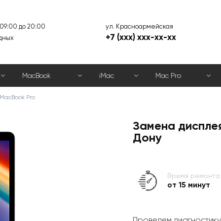
ул. Красноармейская
 09:00 до 20:00
+7 (xxx) xxx-xx-xx
дных
MacBook
iMac
Mac Pro
MacBook Pro
Замена дисплея
Дону
Время ремонта
от 15 минут
Проведем диагностику