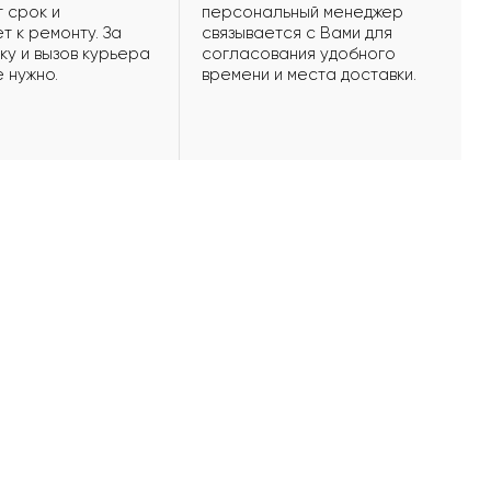
 срок и
персональный менеджер
т к ремонту. За
связывается с Вами для
ку и вызов курьера
согласования удобного
е нужно.
времени и места доставки.