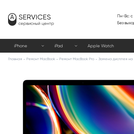
SERVICES
Пн-Вс: с
Без выхо
сервисный центр
iPhone
iPad
Apple Watch
Главная
Ремонт MacBook
Ремонт MacBook Pro
Замена дисплея на 