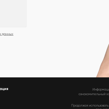
х данных
ация
Информаци
ознакомительный хар
Продолжая использовать 