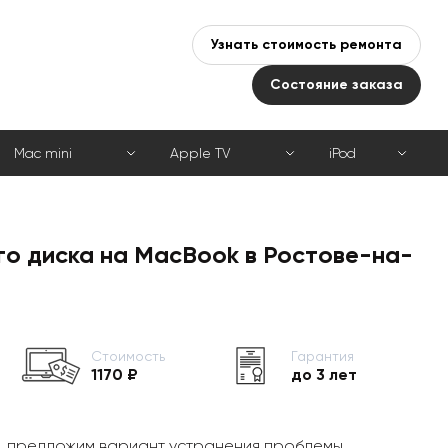
Узнать стоимость ремонта
Состояние заказа
Mac mini
Apple TV
iPod
го диска на MacBook в Ростове-на-
Стоимость
Гарантия
1170 ₽
до 3 лет
, предложим вариант устранения проблемы,