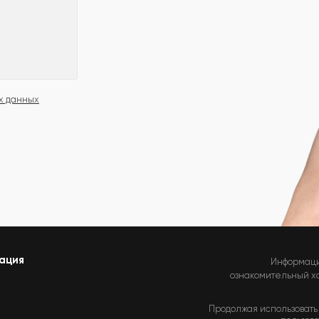
х данных
ация
Информаци
ознакомительный хар
Продолжая использовать 