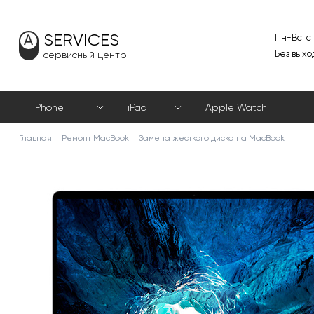
SERVICES
Пн-Вс: с
Без выхо
сервисный центр
iPhone
iPad
Apple Watch
Главная
Ремонт MacBook
Замена жесткого диска на MacBook