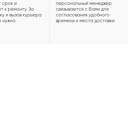
 срок и
персональный менеджер
т к ремонту. За
связывается с Вами для
ку и вызов курьера
согласования удобного
е нужно.
времени и места доставки.