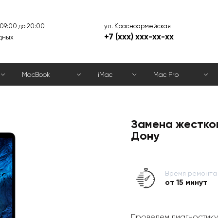
ул. Красноармейская
 09:00 до 20:00
+7 (xxx) xxx-xx-xx
дных
MacBook
iMac
Mac Pro
Замена жестко
Дону
Время ремонта
от 15 минут
Проведем диагностику