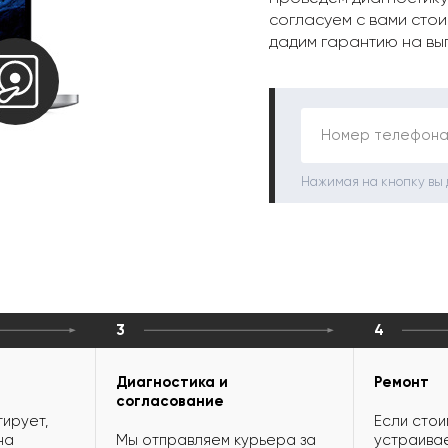
согласуем с вами стои
дадим гарантию на вы
Номер телефона
Нажимая на кнопку вы
3
4
Диагностика и
Ремонт
согласование
ирует,
Если стои
на
Мы отправляем курьера за
устраивае